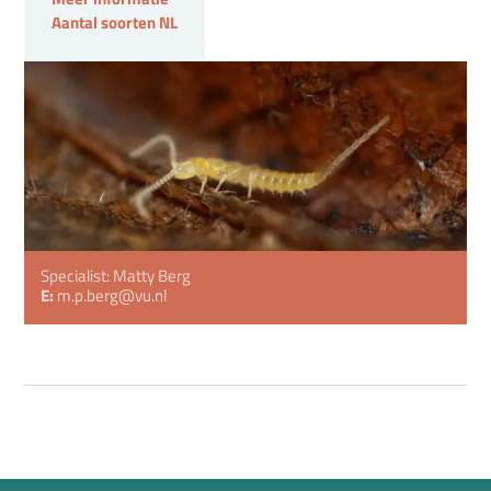
Aantal soorten NL
Specialist: Matty Berg
E:
m.p.berg@vu.nl