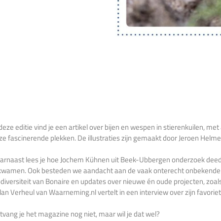
 deze editie vind je een artikel over bijen en wespen in stierenkuilen, m
ze fascinerende plekken. De illustraties zijn gemaakt door Jeroen Helm
arnaast lees je hoe Jochem Kühnen uit Beek-Ubbergen onderzoek deed na
kwamen. Ook besteden we aandacht aan de vaak onterecht onbekende wat
odiversiteit van Bonaire en updates over nieuwe én oude projecten, zoals
lan Verheul van Waarneming.nl vertelt in een interview over zijn favoriet
tvang je het magazine nog niet, maar wil je dat wel?