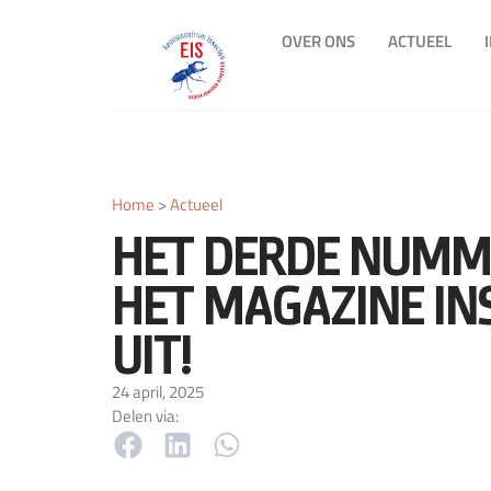
OVER ONS
ACTUEEL
Home
>
Actueel
HET DERDE NUMM
HET MAGAZINE INS
UIT!
24 april, 2025
Delen via: