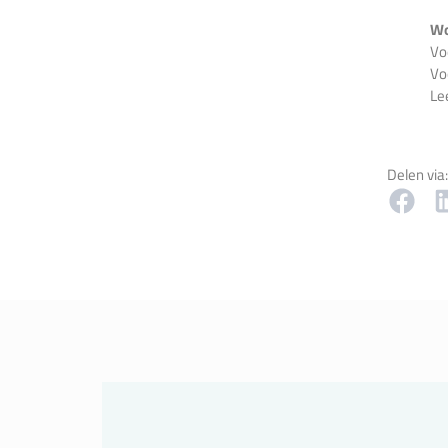
Wo
Vo
Vo
Le
Delen via: