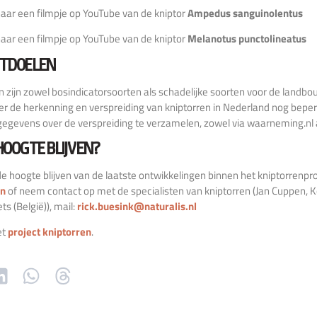
aar een filmpje op YouTube van de kniptor
Ampedus sanguinolentus
aar een filmpje op YouTube van de kniptor
Melanotus punctolineatus
CTDOELEN
n zijn zowel bosindicatorsoorten als schadelijke soorten voor de landb
er de herkenning en verspreiding van kniptorren in Nederland nog beperk
gegevens over de verspreiding te verzamelen, zowel via waarneming.nl al
HOOGTE BLIJVEN?
 de hoogte blijven van de laatste ontwikkelingen binnen het kniptorrenproj
en
of neem contact op met de specialisten van kniptorren (Jan Cuppen, K
s (België)), mail:
rick.buesink@naturalis.nl
et
project kniptorren
.