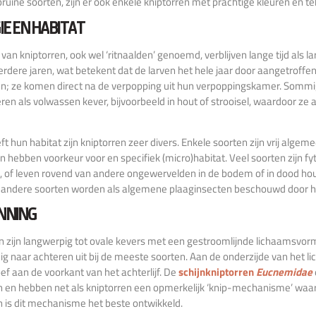
 bruine soorten, zijn er ook enkele kniptorren met prachtige kleuren en t
IE EN HABITAT
 van kniptorren, ook wel ‘ritnaalden’ genoemd, verblijven lange tijd als l
rdere jaren, wat betekent dat de larven het hele jaar door aangetroff
ien; ze komen direct na de verpopping uit hun verpoppingskamer. Sommi
ren als volwassen kever, bijvoorbeeld in hout of strooisel, waardoor ze
t hun habitat zijn kniptorren zeer divers. Enkele soorten zijn vrij algeme
n hebben voorkeur voor en specifiek (micro)habitat. Veel soorten zijn fy
, of leven rovend van andere ongewervelden in de bodem of in dood hout.
 andere soorten worden als algemene plaaginsecten beschouwd door 
NNING
n zijn langwerpig tot ovale kevers met een gestroomlijnde lichaamsvor
g naar achteren uit bij de meeste soorten. Aan de onderzijde van het li
oef aan de voorkant van het achterlijf. De
schijnkniptorren
Eucnemidae
n en hebben net als kniptorren een opmerkelijk ‘knip-mechanisme’ waarbi
n is dit mechanisme het beste ontwikkeld.