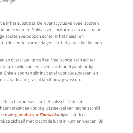
ekeningen.
arve in het substraat. De levenscyclus van veel soorten
en kunnen worden. Volwassen kniptorren zijn vaak maar
ge soorten verpoppen echter in het najaar en
 al op de eerste warme dagen van het jaar actief kunnen
en en overal aan te treffen. Veel soorten zijn echter
tofaag of xylobiont en leven van (dood) plantaardig
 Enkele soorten zijn indicatief voor oude bossen, en
hun schade aan gras of landbouwgewassen.
m. De achterhoeken van het halsschild steken
chaam steekt een puntig uitsteeksel van het halsschild
en
dwergkniptorren
Thorscidae
lijken sterk op
j ze zichzelf met kracht de lucht in kunnen werpen. Bij