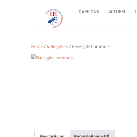
OVER ONS
ACTUEEL
Home
/
Veldgidsen
/ Basisgids hommels
Beschrijving
Beoordelingen (0)