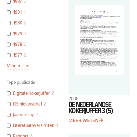
1982
2
1981
1
1980
2
1979
3
1978
2
1977
2
Minder zien
Type publicatie
Digitale Kokerjuffer
2
2006
DE NEDERLANDSE
EIS nieuwsbrief
2
KOKERJUFFER 3 (5)
Jaarverslag
1
MEER WETEN
Literatuuroverzichten
1
Rapport
6