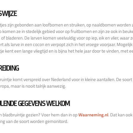
SWIJZE
ntjes zijn gebonden aan loofbomen en struiken, op naaldbomen worde
zo komen ze in stedelijk gebied voor op fruitbomen en zijn ze ook in be
 of bladeren. De larven komen veelvuldig voor op iep, eik en vlier, waar 
rt als larve in een cocon en verpopt zich in het vroege voorjaar. Mogelij
je kent een lange vliegtijd en is bijna het hele jaar door te vinden, met e
REIDING
ruintje komt verspreid over Nederland voor in kleine aantallen. De soort
opa, maar is nooit talrijk aanwezig.
LENDE GEGEVENS WELKOM
n bladbruintje gezien? Voer hem dan in op
Waarneming.nl
. Dat kan oo
ing van de soort worden gemonitord.