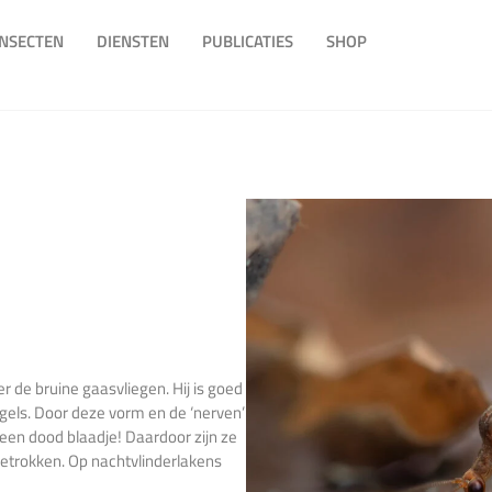
INSECTEN
DIENSTEN
PUBLICATIES
SHOP
r de bruine gaasvliegen. Hij is goed
gels. Door deze vorm en de ‘nerven’
p een dood blaadje! Daardoor zijn ze
getrokken. Op nachtvlinderlakens