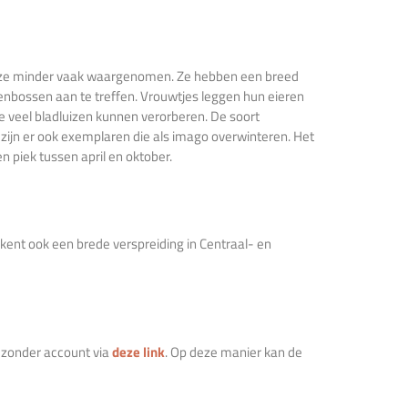
n ze minder vaak waargenomen. Ze hebben een breed
ukenbossen aan te treffen. Vrouwtjes leggen hun eieren
ze veel bladluizen kunnen verorberen. De soort
k zijn er ook exemplaren die als imago overwinteren. Het
en piek tussen april en oktober.
 kent ook een brede verspreiding in Centraal- en
k zonder account via
deze link
. Op deze manier kan de