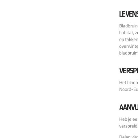
LEVEN
Bladbrui
habitat, 
op takken
overwinte
bladbruint
VERSP
Het bladb
Noord-Eur
AANVU
Heb je ee
verspreid
Delen via: