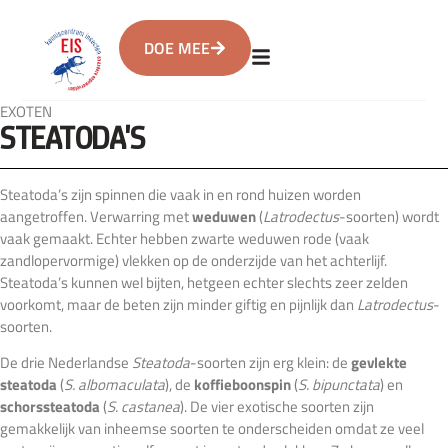
DOE MEE
EXOTEN
STEATODA'S
Steatoda’s zijn spinnen die vaak in en rond huizen worden
aangetroffen. Verwarring met
weduwen
(
Latrodectus
-soorten) wordt
vaak gemaakt. Echter hebben zwarte weduwen rode (vaak
zandlopervormige) vlekken op de onderzijde van het achterlijf.
Steatoda’s kunnen wel bijten, hetgeen echter slechts zeer zelden
voorkomt, maar de beten zijn minder giftig en pijnlijk dan
Latrodectus
-
soorten.
De drie Nederlandse
Steatoda
-soorten zijn erg klein: de
gevlekte
steatoda
(
S. albomaculata
), de
koffieboonspin
(
S. bipunctata
) en
schorssteatoda
(
S. castanea
). De vier exotische soorten zijn
gemakkelijk van inheemse soorten te onderscheiden omdat ze veel