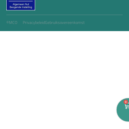
©MCO
Privacybeleid
Gebruiksovereenkomst
0