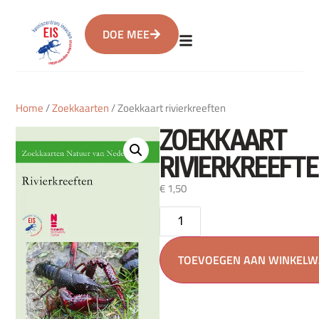
DOE MEE
Home
/
Zoekkaarten
/ Zoekkaart rivierkreeften
ZOEKKAART
RIVIERKREEFT
€
1,50
TOEVOEGEN AAN WINKEL