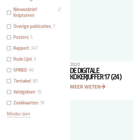
Nieuwsbrief
2
Kniptorren
Overige publicaties
7
Posters
5
Rapport
347
Rode Lijst
5
2022
DE DIGITALE
SPINED
46
KOKERJUFFER 17 (24)
Tentakel
80
MEER WETEN
Veldgidsen
10
Zoekkaarten
18
Minder zien