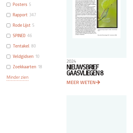
Posters
5
Rapport
347
Rode Lijst
5
SPINED
46
Tentakel
80
Veldgidsen
10
2024
NIEUWSBRIEF
Zoekkaarten
18
GAASVLIEGEN 8
Minder zien
MEER WETEN