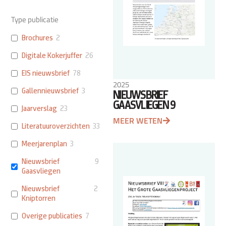
Type publicatie
Brochures
2
Digitale Kokerjuffer
26
EIS nieuwsbrief
78
2025
Gallennieuwsbrief
3
NIEUWSBRIEF
GAASVLIEGEN 9
Jaarverslag
23
MEER WETEN
Literatuuroverzichten
33
Meerjarenplan
3
Nieuwsbrief
9
Gaasvliegen
Nieuwsbrief
2
Kniptorren
Overige publicaties
7