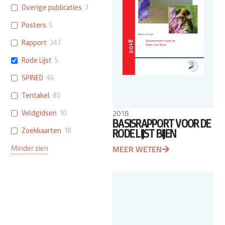
Overige publicaties
7
Posters
5
Rapport
347
Rode Lijst
5
SPINED
46
Tentakel
80
2018
Veldgidsen
10
BASISRAPPORT VOOR DE
Zoekkaarten
18
RODE LIJST BIJEN
Minder zien
MEER WETEN