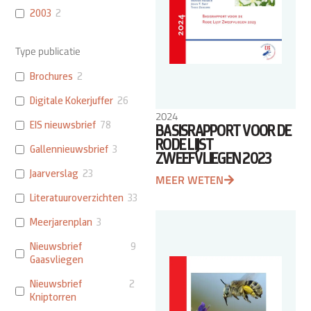
2003
2
Type publicatie
Brochures
2
Digitale Kokerjuffer
26
2024
EIS nieuwsbrief
78
BASISRAPPORT VOOR DE
RODE LIJST
Gallennieuwsbrief
3
ZWEEFVLIEGEN 2023
Jaarverslag
23
MEER WETEN
Literatuuroverzichten
33
Meerjarenplan
3
Nieuwsbrief
9
Gaasvliegen
Nieuwsbrief
2
Kniptorren