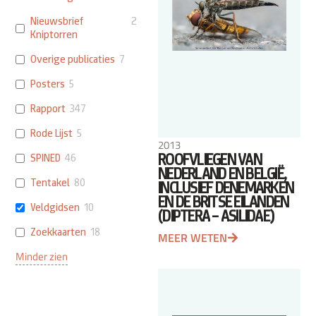
Nieuwsbrief
2
Kniptorren
Overige publicaties
7
Posters
5
Rapport
347
Rode Lijst
5
2013
ROOFVLIEGEN VAN
SPINED
46
NEDERLAND EN BELGIË,
Tentakel
80
INCLUSIEF DENEMARKEN
EN DE BRITSE EILANDEN
Veldgidsen
10
(DIPTERA – ASILIDAE)
Zoekkaarten
18
MEER WETEN
Minder zien