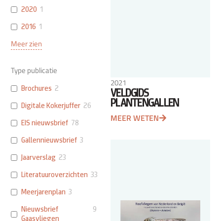
2020
1
2016
1
Meer zien
Type publicatie
2021
Brochures
2
VELDGIDS
PLANTENGALLEN
Digitale Kokerjuffer
26
MEER WETEN
EIS nieuwsbrief
78
Gallennieuwsbrief
3
Jaarverslag
23
Literatuuroverzichten
33
Meerjarenplan
3
Nieuwsbrief
9
Gaasvliegen