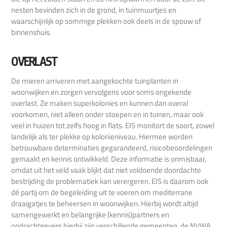
nesten bevinden zich in de grond, in tuinmuurtjes en
waarschijnlijk op sommige plekken ook deels in de spouw of
binnenshuis.
OVERLAST
De mieren arriveren met aangekochte tuinplanten in
woonwijken en zorgen vervolgens voor soms ongekende
overlast. Ze maken superkolonies en kunnen dan overal
voorkomen, niet alleen onder stoepen en in tuinen, maar ook
veel in huizen tot zelfs hoog in flats. EIS monitort de soort, zowel
landelijk als ter plekke op kolonieniveau. Hiermee worden
betrouwbare determinaties gegarandeerd, risicobeoordelingen
gemaakt en kennis ontwikkeld. Deze informatie is onmisbaar,
omdat uit het veld vaak blijkt dat niet voldoende doordachte
bestrijding de problematiek kan verergeren. EIS is daarom ook
dé partij om de begeleiding uit te voeren om mediterrane
draaigatjes te beheersen in woonwijken. Hierbij wordt altijd
samengewerkt en belangrijke (kennis)partners en
opdrachtgevers hierbij zijn verschillende gemeenten, de NVWA,