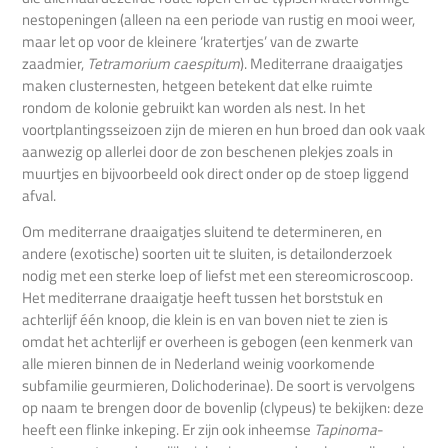
nestopeningen (alleen na een periode van rustig en mooi weer,
maar let op voor de kleinere ‘kratertjes’ van de zwarte
zaadmier,
Tetramorium caespitum
). Mediterrane draaigatjes
maken clusternesten, hetgeen betekent dat elke ruimte
rondom de kolonie gebruikt kan worden als nest. In het
voortplantingsseizoen zijn de mieren en hun broed dan ook vaak
aanwezig op allerlei door de zon beschenen plekjes zoals in
muurtjes en bijvoorbeeld ook direct onder op de stoep liggend
afval.
Om mediterrane draaigatjes sluitend te determineren, en
andere (exotische) soorten uit te sluiten, is detailonderzoek
nodig met een sterke loep of liefst met een stereomicroscoop.
Het mediterrane draaigatje heeft tussen het borststuk en
achterlijf één knoop, die klein is en van boven niet te zien is
omdat het achterlijf er overheen is gebogen (een kenmerk van
alle mieren binnen de in Nederland weinig voorkomende
subfamilie geurmieren, Dolichoderinae). De soort is vervolgens
op naam te brengen door de bovenlip (clypeus) te bekijken: deze
heeft een flinke inkeping. Er zijn ook inheemse
Tapinoma
-