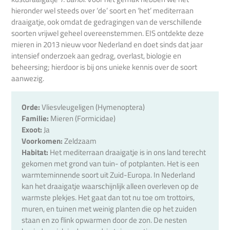
hieronder wel steeds over ‘de’ soort en ‘het’ mediterraan
draaigatje, ook omdat de gedragingen van de verschillende
soorten vrijwel geheel overeenstemmen. EIS ontdekte deze
mieren in 2013 nieuw voor Nederland en doet sinds dat jaar
intensief onderzoek aan gedrag, overlast, biologie en
beheersing; hierdoor is bij ons unieke kennis over de soort
aanwezig.
Orde:
Vliesvleugeligen (Hymenoptera)
Familie:
Mieren (Formicidae)
Exoot:
Ja
Voorkomen:
Zeldzaam
Habitat:
Het mediterraan draaigatje is in ons land terecht
gekomen met grond van tuin- of potplanten. Het is een
warmteminnende soort uit Zuid-Europa. In Nederland
kan het draaigatje waarschijnlijk alleen overleven op de
warmste plekjes. Het gaat dan tot nu toe om trottoirs,
muren, en tuinen met weinig planten die op het zuiden
staan en zo flink opwarmen door de zon. De nesten