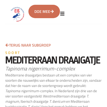
DOE MEE
TERUG NAAR SUBGROEP
SOORT
MEDITERRAAN DRAAIGATJE
Tapinoma nigerrimum-complex
Mediterrane draaigatjes bestaan uit een complex van vier
soorten die nauwelijks van elkaar te onderscheiden zijn, vandaar
dat hier de naam van de soortengroep wordt gebruikt:
Tapinoma nigerrimum
-complex. In Nederland zijn drie van de
vier soorten vastgesteld: Westmediterraan draaigatje
T.
magnum
, Iberisch draaigatje
T. ibericum
en Mediterraan
kustdraaigatje
T. darioi
. Voor het gemak hebben we het