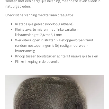
soorten met een dergelijke inkeping, maar deze leven alleen in
natuurgebieden.
Checklist herkenning mediterraan draaigatje:
In stedelijke gebied (voorlopig althans)
Kleine zwarte mieren met flinke variatie in
lichaamslengte: 2,4 tot 5,1 mm
Werksters lopen in straten > Het opgeworpen zand
rondom nestopeningen is (bij rustig, mooi weer)
kratervormig
Knoop tussen borststuk en achterlijf nauwelijks te zien
Flinke inkeping in de bovenlip