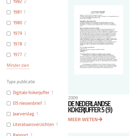
1982
2
1981
1
1980
2
1979
3
1978
2
1977
2
Minder zien
Type publicatie
Digitale Kokerjuffer
1
2009
DE NEDERLANDSE
EIS nieuwsbrief
3
KOKERJUFFER 5 (9)
Jaarverslag
1
MEER WETEN
Literatuuroverzichten
1
Rapport
7