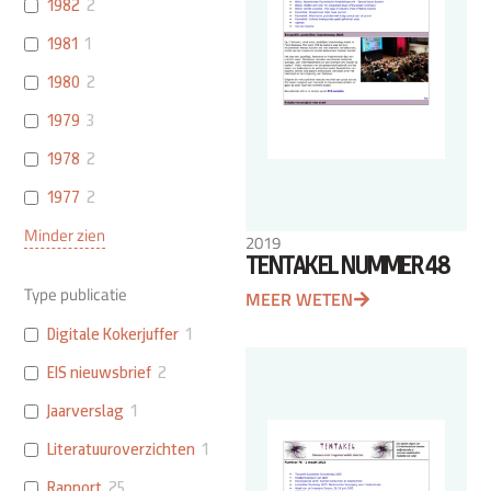
1982
2
1981
1
1980
2
1979
3
1978
2
1977
2
Minder zien
2019
TENTAKEL NUMMER 48
Type publicatie
MEER WETEN
Digitale Kokerjuffer
1
EIS nieuwsbrief
2
Jaarverslag
1
Literatuuroverzichten
1
Rapport
25