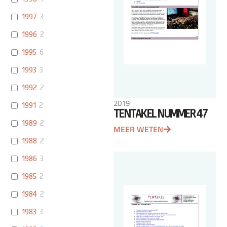
1997
3
1996
2
1995
6
1993
3
1992
2
2019
1991
2
TENTAKEL NUMMER 47
1989
2
MEER WETEN
1988
2
1986
3
1985
2
1984
2
1983
3