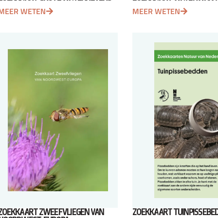
MEER WETEN
MEER WETEN
ZOEKKAART ZWEEFVLIEGEN VAN
ZOEKKAART TUINPISSEBE