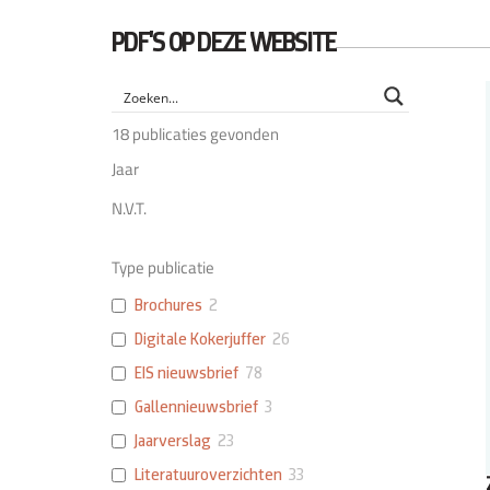
PDF'S OP DEZE WEBSITE
18
publicaties gevonden
Jaar
N.V.T.
Type publicatie
Brochures
2
Digitale Kokerjuffer
26
EIS nieuwsbrief
78
Gallennieuwsbrief
3
Jaarverslag
23
Literatuuroverzichten
33