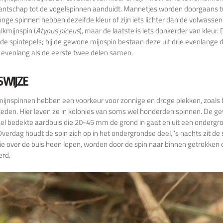
ntschap tot de vogelspinnen aanduidt. Mannetjes worden doorgaans t
nge spinnen hebben dezelfde kleur of zijn iets lichter dan de volwassen
lkmijnspin (
Atypus piceus
), maar de laatste is iets donkerder van kleur
de spintepels; bij de gewone mijnspin bestaan deze uit drie evenlange del
evenlang als de eerste twee delen samen.
SWIJZE
jnspinnen hebben een voorkeur voor zonnige en droge plekken, zoals 
eden. Hier leven ze in kolonies van soms wel honderden spinnen. De gew
el bedekte aardbuis die 20-45 mm de grond in gaat en uit een onderg
Overdag houdt de spin zich op in het ondergrondse deel, ’s nachts zit de
ie over de buis heen lopen, worden door de spin naar binnen getrokken e
erd.