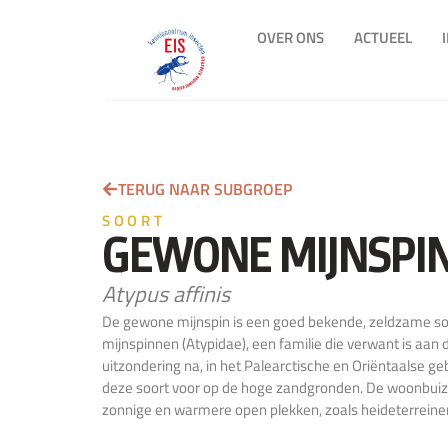
OVER ONS
ACTUEEL
TERUG NAAR SUBGROEP
SOORT
GEWONE MIJNSPI
Atypus affinis
De gewone mijnspin is een goed bekende, zeldzame soor
mijnspinnen (Atypidae), een familie die verwant is aan
uitzondering na, in het Palearctische en Oriëntaalse g
deze soort voor op de hoge zandgronden. De woonbui
zonnige en warmere open plekken, zoals heideterrein