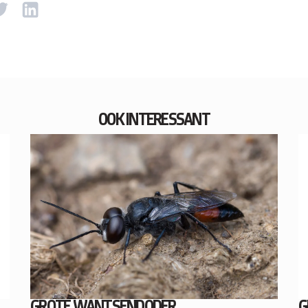
OOK INTERESSANT
GROTE WANTSENDODER
G