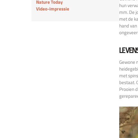
Nature Today
hun verwa
Video-impressie
mm. De jo
met de ka
hand van 
ongeveer 
LEVEN
Gewone mi
heidegebi
met spins
bestaat. 
Prooien d
gerepare