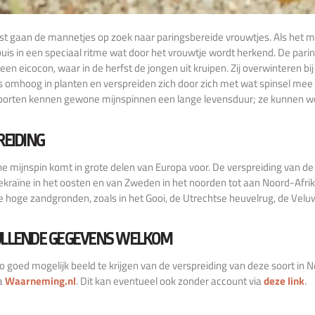
fst gaan de mannetjes op zoek naar paringsbereide vrouwtjes. Als het m
 buis in een speciaal ritme wat door het vrouwtje wordt herkend. De pari
 een eicocon, waar in de herfst de jongen uit kruipen. Zij overwinteren b
s omhoog in planten en verspreiden zich door zich met wat spinsel mee t
orten kennen gewone mijnspinnen een lange levensduur; ze kunnen wel
REIDING
 mijnspin komt in grote delen van Europa voor. De verspreiding van de s
ekraïne in het oosten en van Zweden in het noorden tot aan Noord-Afri
e hoge zandgronden, zoals in het Gooi, de Utrechtse heuvelrug, de Vel
LLENDE GEGEVENS WELKOM
 goed mogelijk beeld te krijgen van de verspreiding van deze soort in
ia
Waarneming.nl
. Dit kan eventueel ook zonder account via
deze link
.