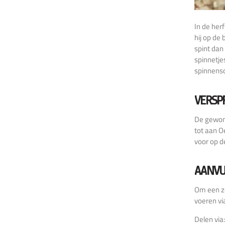
In de her
hij op de
spint dan
spinnetje
spinnenso
VERSP
De gewone
tot aan O
voor op d
AANVU
Om een zo
voeren v
Delen via: